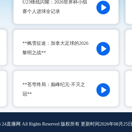
U23锋线闪耀：2026世界杯小组
赛个人进球全记录
**枫雪征途：加拿大足球的2026
黎明之战**
**苍穹终局：巅峰纪元·不灭之
冠**
2026 24直播网 All Rights Reserved 版权所有 更新时间2026年08月2