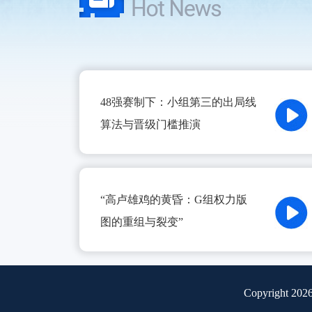
48强赛制下：小组第三的出局线
算法与晋级门槛推演
“高卢雄鸡的黄昏：G组权力版
图的重组与裂变”
Copyright 