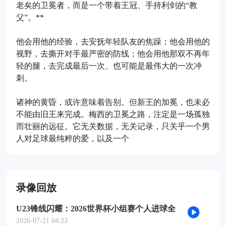
老矣的卫冕者，而是一个带着王冠、手持利剑的“教
父”。**
他会用他的经验，去安抚年轻队友的焦躁；他会用他的
视野，去撕开对手最严密的防线；他会用他那双不再年
轻的腿，去完成最后一次、也可能是最伟大的一次冲
刺。
诸神的黄昏，或许意味着告别。但新王的加冕，也未必
不能由旧王来完成。梅西的卫冕之路，注定是一场孤独
而壮丽的远征。它无关数据，无关记录，只关乎一个男
人对足球最纯粹的爱，以及一个
录像回放
U23锋线闪耀：2026世界杯小组赛个人进球全
记录
2026-07-21 04:23