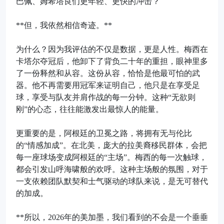
巴佩、姆希塔良们更年轻、更快的冲击？
**但，我依然相信奇迹。**
为什么？因为我评估的不仅是数据，更是人性。梅西在
卡塔尔夺冠后，他卸下了背负二十年的重担，眼神里多
了一份释然和从容。这份从容，恰恰是他最可怕的武
器。他不再需要用冠军来证明自己，他只是在享受足
球，享受与队友并肩作战的每一分钟。这种“无欲则
刚”的心态，往往能激发出最惊人的能量。
更重要的是，阿根廷的卫冕之路，将拥有无与伦比
的“情感加成”。在北美，庞大的拉美裔移民群体，会把
每一座球场变成阿根廷的“主场”。梅西的每一次触球，
都会引发山呼海啸般的欢呼。这种主场般的氛围，对于
一支依赖团队默契和士气驱动的球队来说，是无可替代
的加成。
**所以，2026年的美加墨，我们看到的不会是一个垂垂