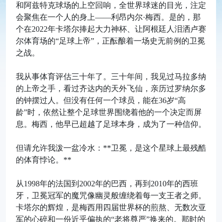
和阿兹特克球场的上空回响，全世界球迷的目光，注定
会聚焦在一个人的身上——利昂内尔·梅西。是的，那
个在2022年卡塔尔捧起大力神杯、让阿根廷人泪洒卢赛
尔体育场的“足球上帝”，正酝酿着一场史无前例的卫冕
之战。
我从事体育评估三十年了。三十年间，我见过马拉多纳
的上帝之手，看过齐达内的天外飞仙，亲历过罗纳尔多
的钟摆过人。但没有任何一个球员，能在36岁“高
龄”时，依然让整个足球世界围绕着他的一个决定而屏
息。梅西，他早已超越了足球本身，成为了一种信仰。
但请允许我泼一盆冷水：**卫冕，是这个星球上最残酷
的体育悖论。**
从1998年的法国到2002年的巴西，再到2010年的西班
牙，卫冕冠军的魔咒像幽灵般缠绕着每一支王者之师。
卡塔尔的辉煌，是梅西用四届世界杯的煎熬、无数次亚
军的心碎和一份近乎偏执的“老将尊严”换来的。那时的