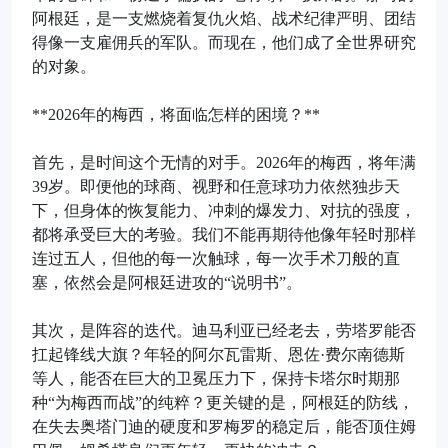
阿根廷，是一支燃烧着复仇火焰、战术纪律严明、团结
得像一支雇佣兵的军队。而现在，他们成了全世界研究
的对象。
**2026年的梅西，将面临怎样的困境？**
首先，是时间这个无情的对手。2026年的梅西，将年满
39岁。即便他的球商、视野和任意球功力依然独步天
下，但身体的恢复能力、冲刺的爆发力、对抗的强度，
都将承受巨大的考验。我们不能再期待他像年轻时那样
连过五人，但他的每一次触球，每一次手术刀般的直
塞，依然会是阿根廷进攻的“说明书”。
其次，是阵容的迭代。迪马利亚已经老去，劳塔罗能否
扛起锋线大旗？年轻的阿尔瓦雷斯、恩佐·费尔南德斯
等人，能否在巨大的卫冕压力下，保持卡塔尔时期那
种“为梅西而战”的纯粹？更关键的是，阿根廷的防线，
在失去奥塔门迪的硬度和罗梅罗的稳定后，能否顶住姆