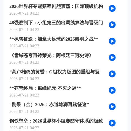
2026世界杯夺冠赔率剧烈震荡：国际顶级机构
最新榜单出炉
2026-07-21 04:23
48强赛制下：小组第三的出局线算法与晋级门
槛推演
2026-07-21 04:23
**枫雪征途：加拿大足球的2026黎明之战**
2026-07-21 04:23
《雪域苍穹再铸荣光：阿根廷三冠史诗》
2026-07-21 04:23
“高卢雄鸡的黄昏：G组权力版图的重组与裂
变”
2026-07-21 04:23
**苍穹终局：巅峰纪元·不灭之冠**
2026-07-21 04:23
“刚果（金）2026：赤道雄狮再踏征途”
2026-07-21 04:23
钢铁壁垒：2026世界杯小组赛防守体系的极致
博弈
2026-07-21 04:22